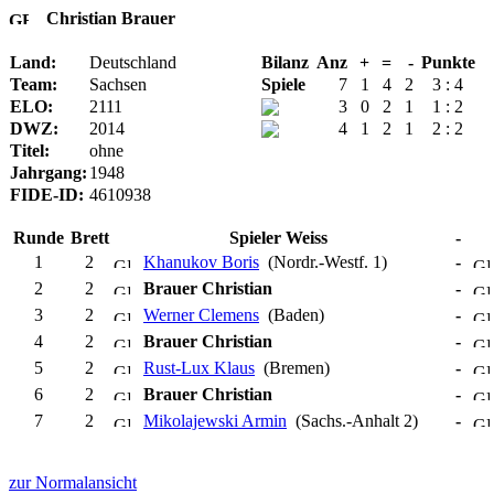
Christian Brauer
Land:
Deutschland
Bilanz
Anz
+
=
-
Punkte
Team:
Sachsen
Spiele
7
1
4
2
3 : 4
ELO:
2111
3
0
2
1
1 : 2
DWZ:
2014
4
1
2
1
2 : 2
Titel:
ohne
Jahrgang:
1948
FIDE-ID:
4610938
Runde
Brett
Spieler Weiss
-
1
2
Khanukov Boris
(Nordr.-Westf. 1)
-
2
2
Brauer Christian
-
3
2
Werner Clemens
(Baden)
-
4
2
Brauer Christian
-
5
2
Rust-Lux Klaus
(Bremen)
-
6
2
Brauer Christian
-
7
2
Mikolajewski Armin
(Sachs.-Anhalt 2)
-
zur Normalansicht