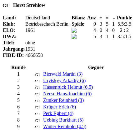
Horst Strehlow
Land:
Deutschland
Bilanz
Anz
+
=
-
Punkte
Klub:
Betriebsschach Berlin
Spiele
9
3
5
1
5.5:3.5
ELO:
1961
4
0
4
0
2 : 2
DWZ:
5
3
1
1
3.5:1.5
Titel:
ohne
Jahrgang:
1931
FIDE-ID:
4666658
Runde
Gegner
1
Bierwald Martin (3)
2
Urytskyy Arkadiy (6)
3
Hassenrück Helmut (6.5)
4
Neese Hans-Joachim (6)
5
Zunker Reinhard (3)
6
Krüger Erich (6)
7
Perk Egbert (4)
8
Uebing Burkhart (5)
9
Winter Reinhold (4.5)