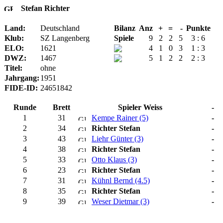
Stefan Richter
Land:
Deutschland
Bilanz
Anz
+
=
-
Punkte
Klub:
SZ Langenberg
Spiele
9
2
2
5
3 : 6
ELO:
1621
4
1
0
3
1 : 3
DWZ:
1467
5
1
2
2
2 : 3
Titel:
ohne
Jahrgang:
1951
FIDE-ID:
24651842
Runde
Brett
Spieler Weiss
-
1
31
Kempe Rainer (5)
-
2
34
Richter Stefan
-
3
43
Liehr Günter (3)
-
4
38
Richter Stefan
-
5
33
Otto Klaus (3)
-
6
23
Richter Stefan
-
7
31
Kühnl Bernd (4.5)
-
8
35
Richter Stefan
-
9
39
Weser Dietmar (3)
-