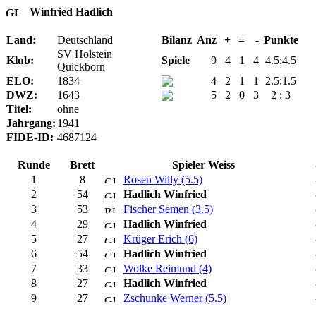
Winfried Hadlich
Land:
Deutschland
Bilanz
Anz
+
=
-
Punkte
SV Holstein
Klub:
Spiele
9
4
1
4
4.5:4.5
Quickborn
ELO:
1834
4
2
1
1
2.5:1.5
DWZ:
1643
5
2
0
3
2 : 3
Titel:
ohne
Jahrgang:
1941
FIDE-ID:
4687124
Runde
Brett
Spieler Weiss
1
8
Rosen Willy (5.5)
2
54
Hadlich Winfried
3
53
Fischer Semen (3.5)
4
29
Hadlich Winfried
5
27
Krüger Erich (6)
6
54
Hadlich Winfried
7
33
Wolke Reimund (4)
8
27
Hadlich Winfried
9
27
Zschunke Werner (5.5)