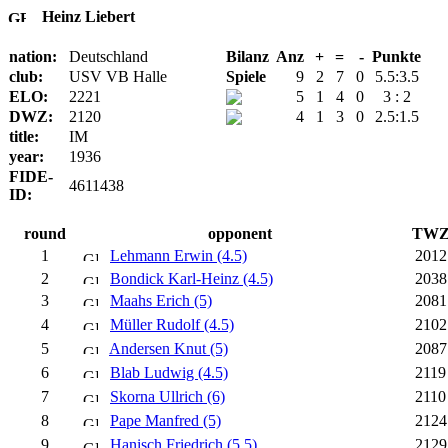
Heinz Liebert
nation:
Deutschland
Bilanz
Anz
+
=
-
Punkte
club:
USV VB Halle
Spiele
9
2
7
0
5.5:3.5
ELO:
2221
5
1
4
0
3 : 2
DWZ:
2120
4
1
3
0
2.5:1.5
title:
IM
year:
1936
FIDE-
4611438
ID:
round
opponent
TW
1
Lehmann Erwin (4.5)
2012
2
Bondick Karl-Heinz (4.5)
2038
3
Maahs Erich (5)
2081
4
Müller Rudolf (4.5)
2102
5
Andersen Knut (5)
2087
6
Blab Ludwig (4.5)
2119
7
Skorna Ullrich (6)
2110
8
Pape Manfred (5)
2124
9
Hanisch Friedrich (5.5)
2129