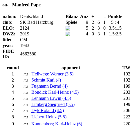
Manfred Pape
nation:
Deutschland
Bilanz
Anz
+
=
-
Punkte
club:
SK Bad Harzburg
Spiele
9
2
6
1
5 : 4
ELO:
2124
5
2
3
0
3.5:1.5
DWZ:
2019
4
0
3
1
1.5:2.5
title:
CM
year:
1943
FIDE-
4662580
ID:
round
opponent
TW
1
Hellwege Werner (3.5)
19
2
Schmitt Karl (4)
19
3
Fugmann Bernd (4)
19
4
Bondick Karl-Heinz (4.5)
20
5
Lehmann Erwin (4.5)
20
6
Limberg Siegfried (5.5)
19
7
Dyk Roland (4.5)
20
8
Liebert Heinz (5.5)
22
9
Kannenberg Karl-Heinz (6)
22