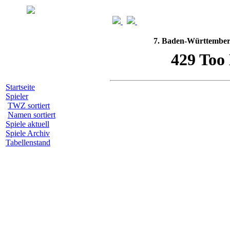
7. Baden-Württemberg
Startseite
Spieler
TWZ sortiert
Namen sortiert
Spiele aktuell
Spiele Archiv
Tabellenstand