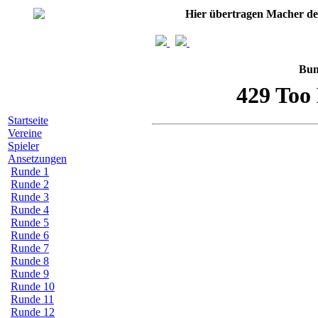
Hier übertragen Macher d
Bun
Startseite
Vereine
Spieler
Ansetzungen
Runde 1
Runde 2
Runde 3
Runde 4
Runde 5
Runde 6
Runde 7
Runde 8
Runde 9
Runde 10
Runde 11
Runde 12