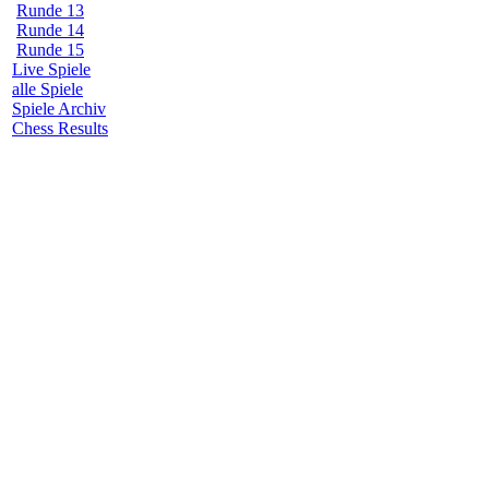
Runde 13
Runde 14
Runde 15
Live Spiele
alle Spiele
Spiele Archiv
Chess Results