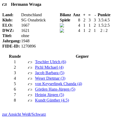
Hermann Wraga
Land:
Deutschland
Bilanz
Anz
+
=
-
Punkte
Klub:
SG Osnabrück
Spiele
8
2
3
3
3.5:4.5
ELO:
1667
4
1
1
2
1.5:2.5
DWZ:
1621
4
1
2
1
2 : 2
Titel:
ohne
Jahrgang:
1948
FIDE-ID:
1270896
Runde
Gegner
1
Teschler Ulrich (6)
2
Pichl Michael (4)
3
Jacob Barbara (5)
4
Weser Dietmar (3)
5
von Keyserlingk Chanda (4)
6
Görden Hans-Jürgen (5)
7
Heinig Jürgen (5)
8
Kundt Günther (4.5)
zur Ansicht Weiß/Schwarz