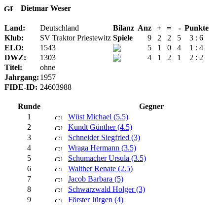
Dietmar Weser
Land:
Deutschland
Bilanz
Anz
+
=
-
Punkte
Klub:
SV Traktor Priestewitz
Spiele
9
2
2
5
3 : 6
ELO:
1543
5
1
0
4
1 : 4
DWZ:
1303
4
1
2
1
2 : 2
Titel:
ohne
Jahrgang:
1957
FIDE-ID:
24603988
Runde
Gegner
1
Wüst Michael (5.5)
2
Kundt Günther (4.5)
3
Schneider Siegfried (3)
4
Wraga Hermann (3.5)
5
Schumacher Ursula (3.5)
6
Walther Renate (2.5)
7
Jacob Barbara (5)
8
Schwarzwald Holger (3)
9
Förster Jürgen (4)