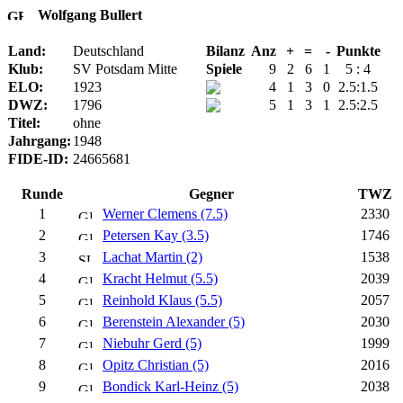
Wolfgang Bullert
Land:
Deutschland
Bilanz
Anz
+
=
-
Punkte
Klub:
SV Potsdam Mitte
Spiele
9
2
6
1
5 : 4
ELO:
1923
4
1
3
0
2.5:1.5
DWZ:
1796
5
1
3
1
2.5:2.5
Titel:
ohne
Jahrgang:
1948
FIDE-ID:
24665681
Runde
Gegner
TWZ
1
Werner Clemens (7.5)
2330
2
Petersen Kay (3.5)
1746
3
Lachat Martin (2)
1538
4
Kracht Helmut (5.5)
2039
5
Reinhold Klaus (5.5)
2057
6
Berenstein Alexander (5)
2030
7
Niebuhr Gerd (5)
1999
8
Opitz Christian (5)
2016
9
Bondick Karl-Heinz (5)
2038