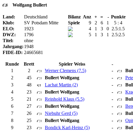
Wolfgang Bullert
Land:
Deutschland
Bilanz
Anz
+
=
-
Punkte
Klub:
SV Potsdam Mitte
Spiele
9
2
6
1
5 : 4
ELO:
1923
4
1
3
0
2.5:1.5
DWZ:
1796
5
1
3
1
2.5:2.5
Titel:
ohne
Jahrgang:
1948
FIDE-ID:
24665681
Runde
Brett
Spieler Weiss
-
1
2
Werner Clemens (7.5)
-
Bul
2
45
Bullert Wolfgang
-
Pet
3
48
Lachat Martin (2)
-
Bul
4
23
Bullert Wolfgang
-
Kra
5
21
Reinhold Klaus (5.5)
-
Bul
6
27
Bullert Wolfgang
-
Ber
7
26
Niebuhr Gerd (5)
-
Bul
8
25
Bullert Wolfgang
-
Opit
9
23
Bondick Karl-Heinz (5)
-
Bul