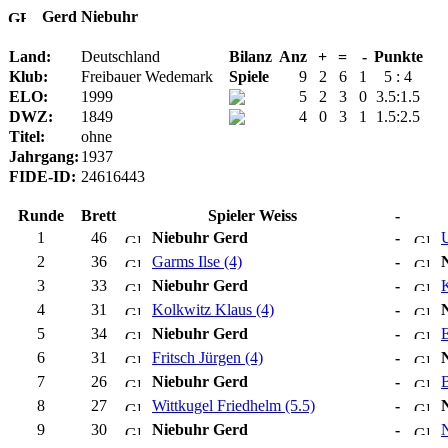
Gerd Niebuhr
Land:
Deutschland
Bilanz
Anz
+
=
-
Punkte
Klub:
Freibauer Wedemark
Spiele
9
2
6
1
5 : 4
ELO:
1999
5
2
3
0
3.5:1.5
DWZ:
1849
4
0
3
1
1.5:2.5
Titel:
ohne
Jahrgang:
1937
FIDE-ID:
24616443
Runde
Brett
Spieler Weiss
-
1
46
Niebuhr Gerd
-
U
2
36
Garms Ilse (4)
-
3
33
Niebuhr Gerd
-
K
4
31
Kolkwitz Klaus (4)
-
5
34
Niebuhr Gerd
-
E
6
31
Fritsch Jürgen (4)
-
7
26
Niebuhr Gerd
-
B
8
27
Wittkugel Friedhelm (5.5)
-
9
30
Niebuhr Gerd
-
N